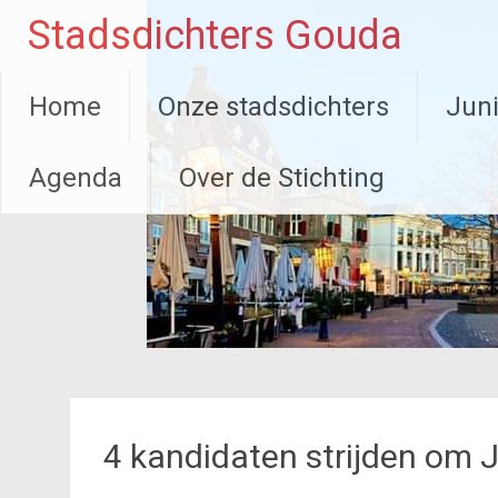
Ga
Stadsdichters Gouda
naar
de
inhoud
Home
Onze stadsdichters
Juni
Agenda
Over de Stichting
4 kandidaten strijden om J