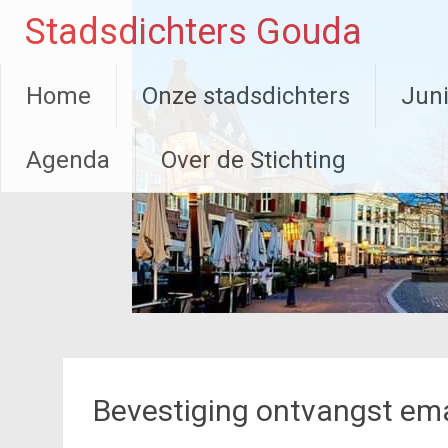
Ga
Stadsdichters Gouda
naar
de
inhoud
Home
Onze stadsdichters
Juni
Agenda
Over de Stichting
Bevestiging ontvangst em