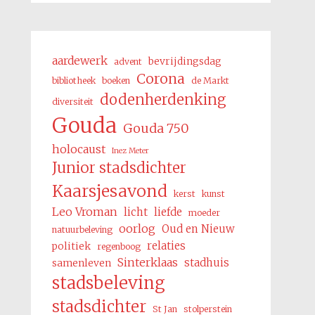
aardewerk
bevrijdingsdag
advent
Corona
bibliotheek
boeken
de Markt
dodenherdenking
diversiteit
Gouda
Gouda 750
holocaust
Inez Meter
Junior stadsdichter
Kaarsjesavond
kerst
kunst
Leo Vroman
licht
liefde
moeder
oorlog
Oud en Nieuw
natuurbeleving
relaties
politiek
regenboog
Sinterklaas
stadhuis
samenleven
stadsbeleving
stadsdichter
St Jan
stolperstein