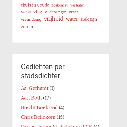
thuis in Gouda
toekomst
verhalen
verkiezing
vluchtelingen
vrede
vrijheid
water
ziek zijn
vreemdeling
zomer
Gedichten per
stadsdichter
Aai Gerhardt
(3)
Aart Both
(17)
Brecht Boekraad
(4)
Chris Bellekom
(15)
Finalist Junior Stadsdichter 2024
(4)