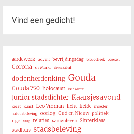
Vind een gedicht!
aardewerk
bevrijdingsdag
advent
bibliotheek
boeken
Corona
de Markt
diversiteit
Gouda
dodenherdenking
Gouda 750
holocaust
Inez Meter
Kaarsjesavond
Junior stadsdichter
Leo Vroman
licht
liefde
kerst
kunst
moeder
oorlog
Oud en Nieuw
politiek
natuurbeleving
Sinterklaas
relaties
samenleven
regenboog
stadsbeleving
stadhuis