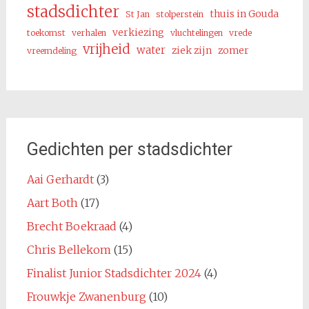
stadsdichter
thuis in Gouda
St Jan
stolperstein
verkiezing
toekomst
verhalen
vluchtelingen
vrede
vrijheid
water
ziek zijn
zomer
vreemdeling
Gedichten per stadsdichter
Aai Gerhardt
(3)
Aart Both
(17)
Brecht Boekraad
(4)
Chris Bellekom
(15)
Finalist Junior Stadsdichter 2024
(4)
Frouwkje Zwanenburg
(10)