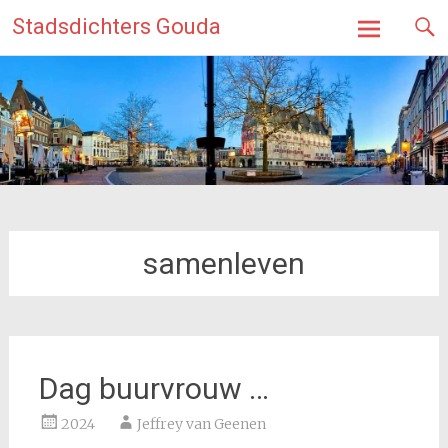
Ga
Stadsdichters Gouda
naar
de
inhoud
samenleven
Dag buurvrouw …
2024
Jeffrey van Geenen