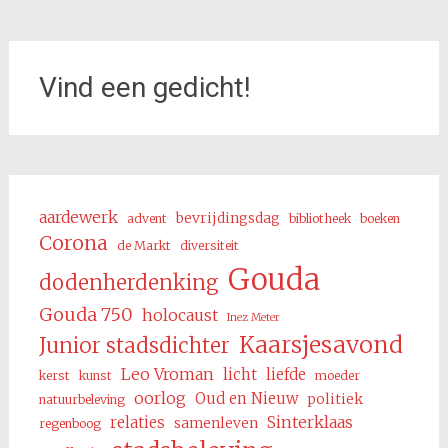
Vind een gedicht!
aardewerk
bevrijdingsdag
advent
bibliotheek
boeken
Corona
de Markt
diversiteit
Gouda
dodenherdenking
Gouda 750
holocaust
Inez Meter
Kaarsjesavond
Junior stadsdichter
Leo Vroman
licht
liefde
kerst
kunst
moeder
oorlog
Oud en Nieuw
politiek
natuurbeleving
Sinterklaas
relaties
samenleven
regenboog