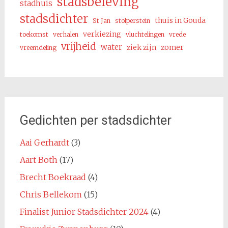
stadsbeleving
stadhuis
stadsdichter
thuis in Gouda
St Jan
stolperstein
verkiezing
toekomst
verhalen
vluchtelingen
vrede
vrijheid
water
ziek zijn
zomer
vreemdeling
Gedichten per stadsdichter
Aai Gerhardt
(3)
Aart Both
(17)
Brecht Boekraad
(4)
Chris Bellekom
(15)
Finalist Junior Stadsdichter 2024
(4)