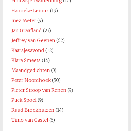
Frouwkje Zwanenburg
(10)
Hanneke Leroux
(19)
Inez Meter
(9)
Jan Graafland
(23)
Jeffrey van Geenen
(62)
Kaarsjesavond
(12)
Klara Smeets
(14)
Maandgedichten
(3)
Peter Noordhoek
(50)
Pieter Stroop van Renen
(9)
Puck Spoel
(9)
Ruud Broekhuizen
(14)
Timo van Gastel
(6)