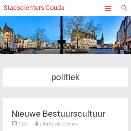
Ga
Stadsdichters Gouda
naar
de
inhoud
politiek
Nieuwe Bestuurscultuur
2024
Jeffrey van Geenen