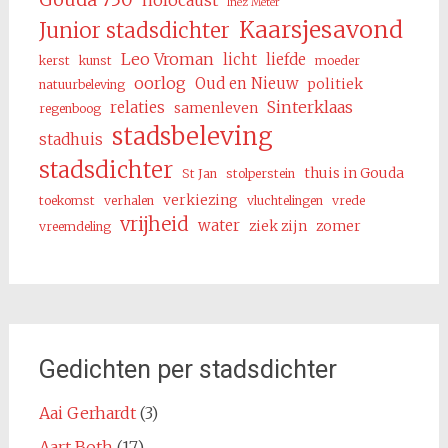
Inez Meter
Kaarsjesavond
Junior stadsdichter
Leo Vroman
licht
liefde
kerst
kunst
moeder
oorlog
Oud en Nieuw
politiek
natuurbeleving
Sinterklaas
relaties
samenleven
regenboog
stadsbeleving
stadhuis
stadsdichter
thuis in Gouda
St Jan
stolperstein
verkiezing
toekomst
verhalen
vluchtelingen
vrede
vrijheid
water
ziek zijn
zomer
vreemdeling
Gedichten per stadsdichter
Aai Gerhardt
(3)
Aart Both
(17)