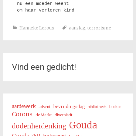
nu een moeder weent 

Hanneke Leroux
aanslag
,
terrorisme
Vind een gedicht!
aardewerk
bevrijdingsdag
advent
bibliotheek
boeken
Corona
de Markt
diversiteit
Gouda
dodenherdenking
Gouda 750
holocaust