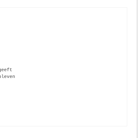
eeft

leven
