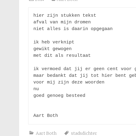
hier zijn stukken tekst

afval van mijn dromen

niet alles is daarin opgegaan

ik heb verknipt

gewikt gewogen

met dit als resultaat

ik vermoed dat jij er geen cent voor g
maar bedankt dat jij tot hier bent geb
voor mij zijn deze woorden 

nu 

goed genoeg besteed

Aart Both
Aart Both
stadsdichter