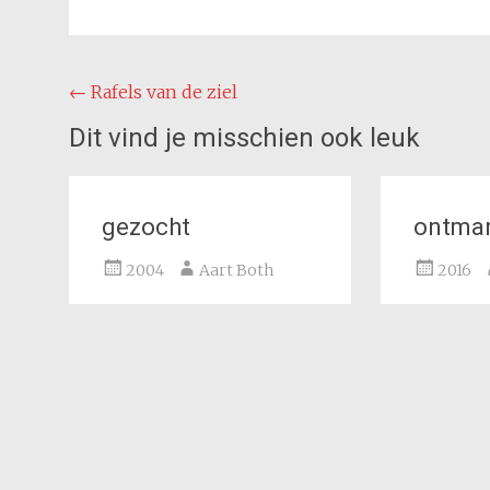
Bericht
←
Rafels van de ziel
navigatie
Dit vind je misschien ook leuk
gezocht
ontma
2004
Aart Both
2016