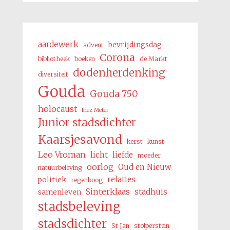
aardewerk
bevrijdingsdag
advent
Corona
bibliotheek
boeken
de Markt
dodenherdenking
diversiteit
Gouda
Gouda 750
holocaust
Inez Meter
Junior stadsdichter
Kaarsjesavond
kerst
kunst
Leo Vroman
licht
liefde
moeder
oorlog
Oud en Nieuw
natuurbeleving
relaties
politiek
regenboog
Sinterklaas
stadhuis
samenleven
stadsbeleving
stadsdichter
St Jan
stolperstein