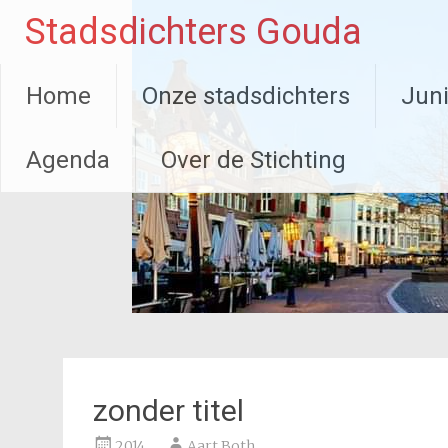
Ga
Stadsdichters Gouda
naar
de
inhoud
Home
Onze stadsdichters
Juni
Agenda
Over de Stichting
zonder titel
2014
Aart Both