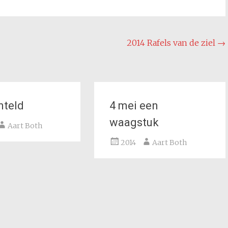
2014 Rafels van de ziel
→
nteld
4 mei een
waagstuk
Aart Both
2014
Aart Both