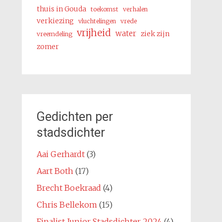
thuis in Gouda
toekomst
verhalen
verkiezing
vluchtelingen
vrede
vrijheid
water
ziek zijn
vreemdeling
zomer
Gedichten per
stadsdichter
Aai Gerhardt
(3)
Aart Both
(17)
Brecht Boekraad
(4)
Chris Bellekom
(15)
Finalist Junior Stadsdichter 2024
(4)