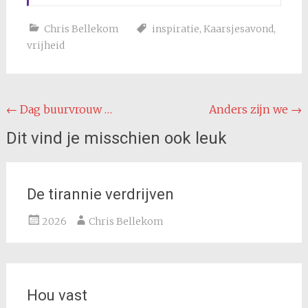
Chris Bellekom
inspiratie
,
Kaarsjesavond
,
vrijheid
Bericht
←
Dag buurvrouw …
Anders zijn we
→
navigatie
Dit vind je misschien ook leuk
De tirannie verdrijven
2026
Chris Bellekom
Hou vast