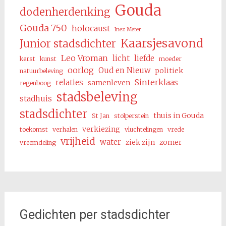
Gouda
dodenherdenking
Gouda 750
holocaust
Inez Meter
Kaarsjesavond
Junior stadsdichter
Leo Vroman
licht
liefde
kerst
kunst
moeder
oorlog
Oud en Nieuw
politiek
natuurbeleving
Sinterklaas
relaties
samenleven
regenboog
stadsbeleving
stadhuis
stadsdichter
thuis in Gouda
St Jan
stolperstein
verkiezing
toekomst
verhalen
vluchtelingen
vrede
vrijheid
water
ziek zijn
zomer
vreemdeling
Gedichten per stadsdichter