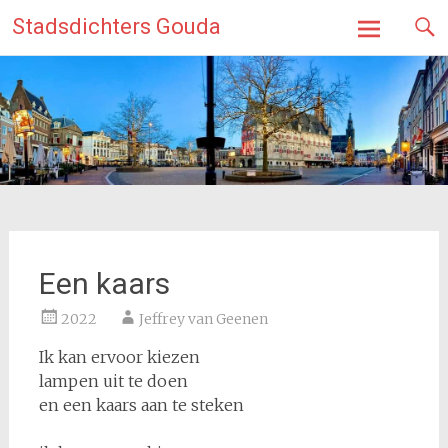
Ga
Stadsdichters Gouda
naar
de
inhoud
Een kaars
2022
Jeffrey van Geenen
Ik kan ervoor kiezen
lampen uit te doen
en een kaars aan te steken