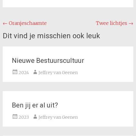
Bericht
←
Oranjeschaamte
Twee lichtjes
→
navigatie
Dit vind je misschien ook leuk
Nieuwe Bestuurscultuur
2024
Jeffrey van Geenen
Ben jij er al uit?
2023
Jeffrey van Geenen