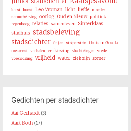
Kaarsjesavond
Junior stadsdichter
Leo Vroman
licht
liefde
kerst
kunst
moeder
oorlog
Oud en Nieuw
politiek
natuurbeleving
Sinterklaas
relaties
samenleven
regenboog
stadsbeleving
stadhuis
stadsdichter
thuis in Gouda
St Jan
stolperstein
verkiezing
toekomst
verhalen
vluchtelingen
vrede
vrijheid
water
ziek zijn
zomer
vreemdeling
Gedichten per stadsdichter
Aai Gerhardt
(3)
Aart Both
(17)