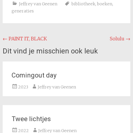
Jeffrey van Geenen
bibliotheek
,
boeken
,
generaties
Bericht
←
PAINT IT, BLACK
Solulu
→
navigatie
Dit vind je misschien ook leuk
Comingout day
2023
Jeffrey van Geenen
Twee lichtjes
2022
Jeffrey van Geenen