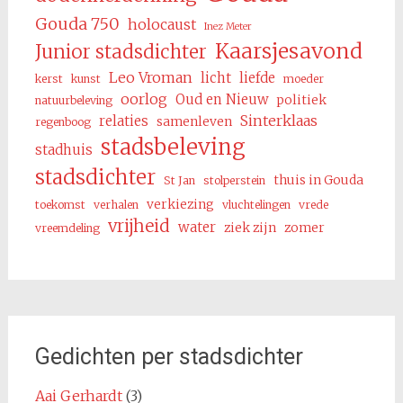
Gouda 750
holocaust
Inez Meter
Kaarsjesavond
Junior stadsdichter
Leo Vroman
licht
liefde
kerst
kunst
moeder
oorlog
Oud en Nieuw
politiek
natuurbeleving
Sinterklaas
relaties
samenleven
regenboog
stadsbeleving
stadhuis
stadsdichter
thuis in Gouda
St Jan
stolperstein
verkiezing
toekomst
verhalen
vluchtelingen
vrede
vrijheid
water
ziek zijn
zomer
vreemdeling
Gedichten per stadsdichter
Aai Gerhardt
(3)