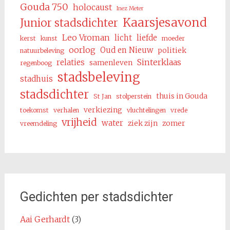
Gouda 750
holocaust
Inez Meter
Kaarsjesavond
Junior stadsdichter
Leo Vroman
licht
liefde
kerst
kunst
moeder
oorlog
Oud en Nieuw
politiek
natuurbeleving
Sinterklaas
relaties
samenleven
regenboog
stadsbeleving
stadhuis
stadsdichter
thuis in Gouda
St Jan
stolperstein
verkiezing
toekomst
verhalen
vluchtelingen
vrede
vrijheid
water
ziek zijn
zomer
vreemdeling
Gedichten per stadsdichter
Aai Gerhardt
(3)