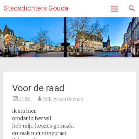
Ga
Stadsdichters Gouda
naar
de
inhoud
Voor de raad
2022
Jeffrey van Geenen
ik sta hier
omdat ik het wil
heb mijn keuzes gemaakt
en raak niet uitgepraat