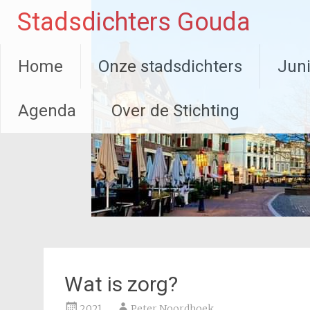
Ga
Stadsdichters Gouda
naar
de
inhoud
Home
Onze stadsdichters
Juni
Agenda
Over de Stichting
Wat is zorg?
2021
Peter Noordhoek