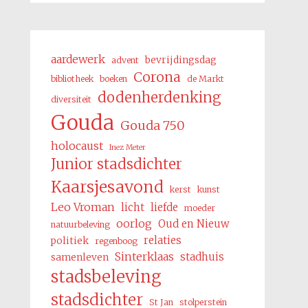
aardewerk
bevrijdingsdag
advent
Corona
bibliotheek
boeken
de Markt
dodenherdenking
diversiteit
Gouda
Gouda 750
holocaust
Inez Meter
Junior stadsdichter
Kaarsjesavond
kerst
kunst
Leo Vroman
licht
liefde
moeder
oorlog
Oud en Nieuw
natuurbeleving
relaties
politiek
regenboog
Sinterklaas
stadhuis
samenleven
stadsbeleving
stadsdichter
St Jan
stolperstein