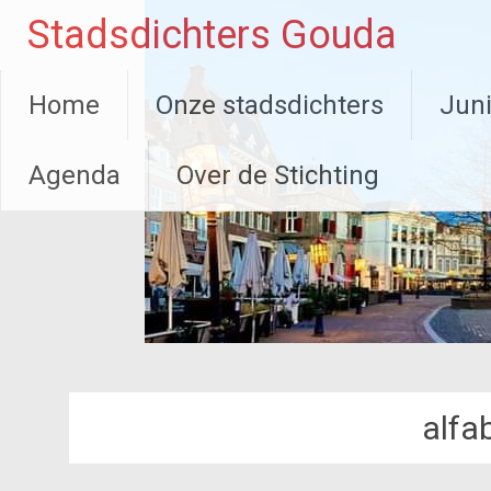
Ga
Stadsdichters Gouda
naar
de
inhoud
Home
Onze stadsdichters
Juni
Agenda
Over de Stichting
alfa