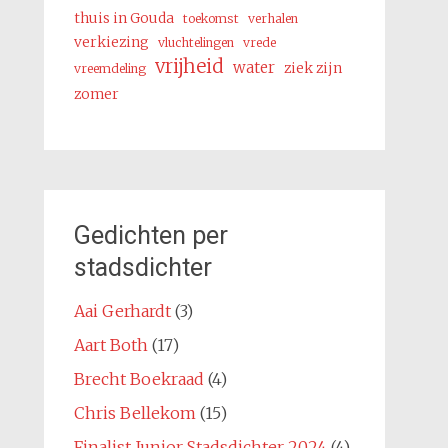
thuis in Gouda
toekomst
verhalen
verkiezing
vluchtelingen
vrede
vrijheid
water
ziek zijn
vreemdeling
zomer
Gedichten per
stadsdichter
Aai Gerhardt
(3)
Aart Both
(17)
Brecht Boekraad
(4)
Chris Bellekom
(15)
Finalist Junior Stadsdichter 2024
(4)