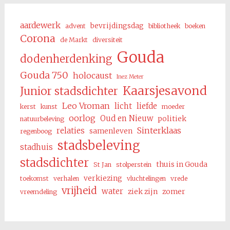
aardewerk
bevrijdingsdag
advent
bibliotheek
boeken
Corona
de Markt
diversiteit
Gouda
dodenherdenking
Gouda 750
holocaust
Inez Meter
Kaarsjesavond
Junior stadsdichter
Leo Vroman
licht
liefde
kerst
kunst
moeder
oorlog
Oud en Nieuw
politiek
natuurbeleving
Sinterklaas
relaties
samenleven
regenboog
stadsbeleving
stadhuis
stadsdichter
thuis in Gouda
St Jan
stolperstein
verkiezing
toekomst
verhalen
vluchtelingen
vrede
vrijheid
water
ziek zijn
zomer
vreemdeling