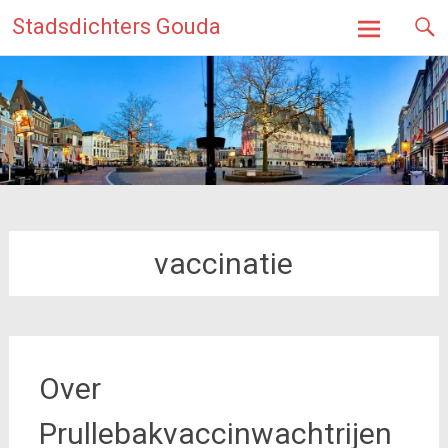
Ga
Stadsdichters Gouda
naar
de
inhoud
vaccinatie
Over
Prullebakvaccinwachtrijen