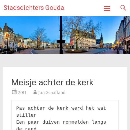
Ga
Stadsdichters Gouda
naar
de
inhoud
Meisje achter de kerk
2011
Jan Graafland
Pas achter de kerk werd het wat 
stiller

Een paar duiven rommelden langs 
de rand
