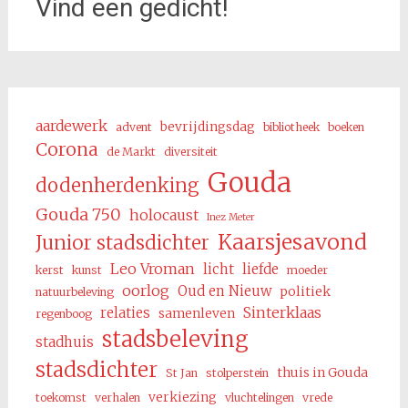
Vind een gedicht!
aardewerk
bevrijdingsdag
advent
bibliotheek
boeken
Corona
de Markt
diversiteit
Gouda
dodenherdenking
Gouda 750
holocaust
Inez Meter
Kaarsjesavond
Junior stadsdichter
Leo Vroman
licht
liefde
kerst
kunst
moeder
oorlog
Oud en Nieuw
politiek
natuurbeleving
Sinterklaas
relaties
samenleven
regenboog
stadsbeleving
stadhuis
stadsdichter
thuis in Gouda
St Jan
stolperstein
verkiezing
toekomst
verhalen
vluchtelingen
vrede