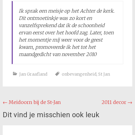
Ik sprak een meisje op het Achter de kerk.
Dit ontmoetinkje was zo kort en
vanzelfsprekend dat ik de schoonheid
ervan eerst over het hoofd zag. Later, toen
het momentje mij weer voor de geest
kwam, promoveerde ik het tot het
maandgedicht van november 2010
Jan Graafland
onbevangenheid
,
St Jan
Bericht
←
Meidoorn bij de St-Jan
2011 decor
→
navigatie
Dit vind je misschien ook leuk