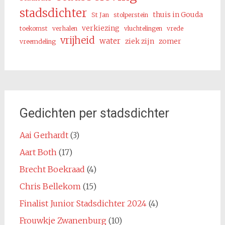
stadsdichter
thuis in Gouda
St Jan
stolperstein
verkiezing
toekomst
verhalen
vluchtelingen
vrede
vrijheid
water
ziek zijn
zomer
vreemdeling
Gedichten per stadsdichter
Aai Gerhardt
(3)
Aart Both
(17)
Brecht Boekraad
(4)
Chris Bellekom
(15)
Finalist Junior Stadsdichter 2024
(4)
Frouwkje Zwanenburg
(10)