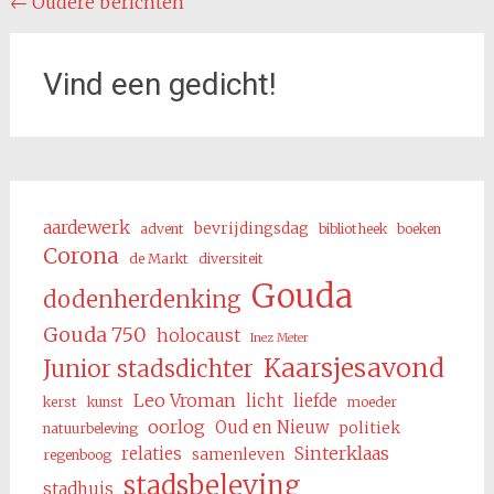
Berichten
←
Oudere berichten
navigatie
Vind een gedicht!
aardewerk
bevrijdingsdag
advent
bibliotheek
boeken
Corona
de Markt
diversiteit
Gouda
dodenherdenking
Gouda 750
holocaust
Inez Meter
Kaarsjesavond
Junior stadsdichter
Leo Vroman
licht
liefde
kerst
kunst
moeder
oorlog
Oud en Nieuw
politiek
natuurbeleving
Sinterklaas
relaties
samenleven
regenboog
stadsbeleving
stadhuis