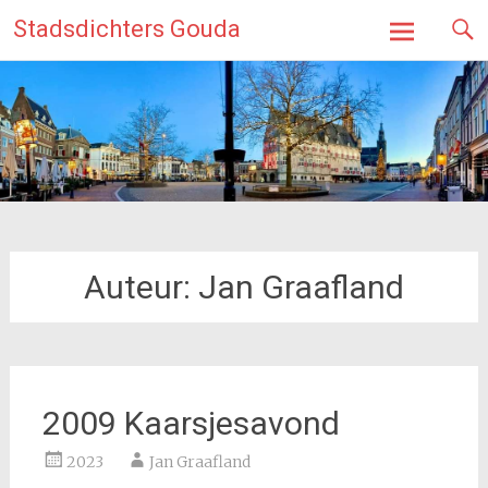
Ga
Stadsdichters Gouda
naar
de
inhoud
Auteur:
Jan Graafland
2009 Kaarsjesavond
2023
Jan Graafland