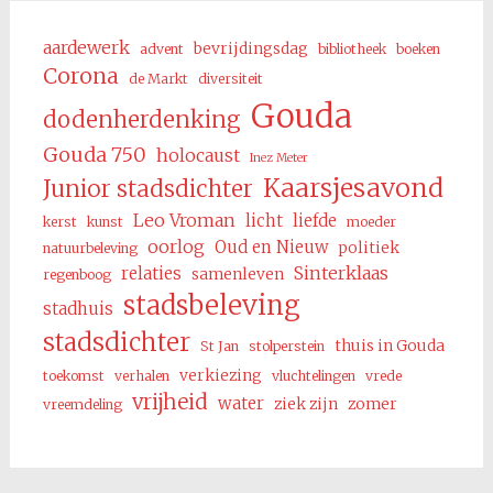
aardewerk
bevrijdingsdag
advent
bibliotheek
boeken
Corona
de Markt
diversiteit
Gouda
dodenherdenking
Gouda 750
holocaust
Inez Meter
Kaarsjesavond
Junior stadsdichter
Leo Vroman
licht
liefde
kerst
kunst
moeder
oorlog
Oud en Nieuw
politiek
natuurbeleving
Sinterklaas
relaties
samenleven
regenboog
stadsbeleving
stadhuis
stadsdichter
thuis in Gouda
St Jan
stolperstein
verkiezing
toekomst
verhalen
vluchtelingen
vrede
vrijheid
water
ziek zijn
zomer
vreemdeling