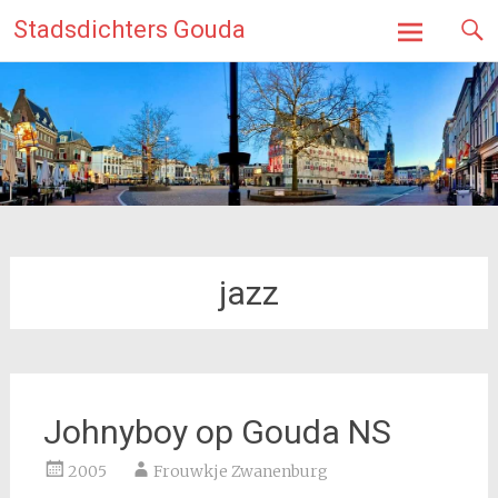
Ga
Stadsdichters Gouda
naar
de
inhoud
jazz
Johnyboy op Gouda NS
2005
Frouwkje Zwanenburg