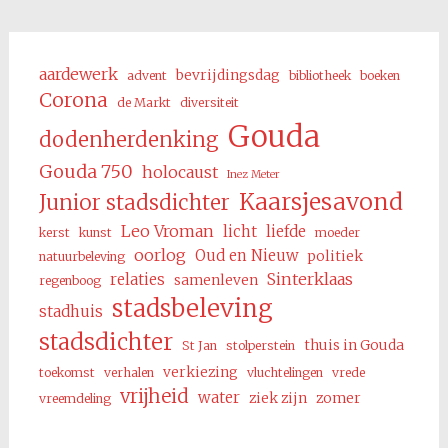
aardewerk
bevrijdingsdag
advent
bibliotheek
boeken
Corona
de Markt
diversiteit
Gouda
dodenherdenking
Gouda 750
holocaust
Inez Meter
Kaarsjesavond
Junior stadsdichter
Leo Vroman
licht
liefde
kerst
kunst
moeder
oorlog
Oud en Nieuw
politiek
natuurbeleving
Sinterklaas
relaties
samenleven
regenboog
stadsbeleving
stadhuis
stadsdichter
thuis in Gouda
St Jan
stolperstein
verkiezing
toekomst
verhalen
vluchtelingen
vrede
vrijheid
water
ziek zijn
zomer
vreemdeling