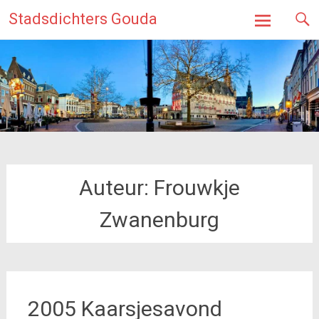
Ga
Stadsdichters Gouda
naar
de
inhoud
Auteur:
Frouwkje
Zwanenburg
2005 Kaarsjesavond