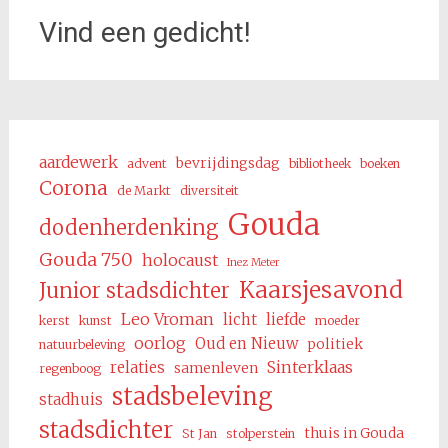
Vind een gedicht!
aardewerk
bevrijdingsdag
advent
bibliotheek
boeken
Corona
de Markt
diversiteit
Gouda
dodenherdenking
Gouda 750
holocaust
Inez Meter
Kaarsjesavond
Junior stadsdichter
Leo Vroman
licht
liefde
kerst
kunst
moeder
oorlog
Oud en Nieuw
politiek
natuurbeleving
Sinterklaas
relaties
samenleven
regenboog
stadsbeleving
stadhuis
stadsdichter
thuis in Gouda
St Jan
stolperstein