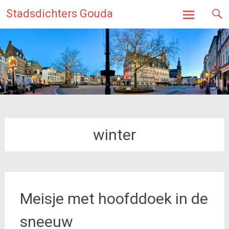
Ga
Stadsdichters Gouda
naar
de
inhoud
winter
Meisje met hoofddoek in de
sneeuw