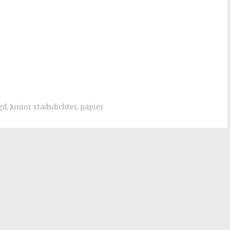
gd
,
Junior stadsdichter
,
papier