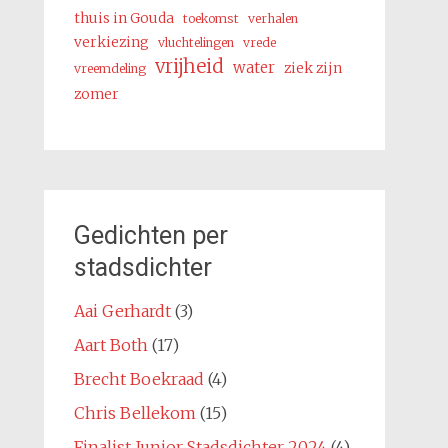
thuis in Gouda
toekomst
verhalen
verkiezing
vluchtelingen
vrede
vrijheid
water
ziek zijn
vreemdeling
zomer
Gedichten per
stadsdichter
Aai Gerhardt
(3)
Aart Both
(17)
Brecht Boekraad
(4)
Chris Bellekom
(15)
Finalist Junior Stadsdichter 2024
(4)