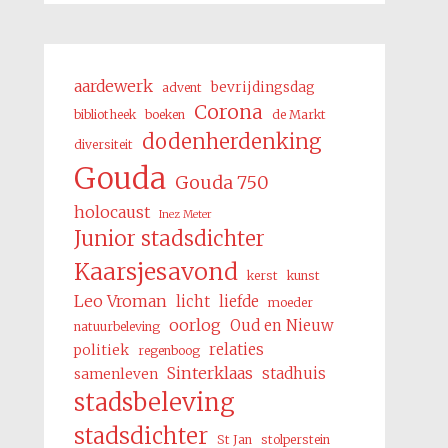
aardewerk
bevrijdingsdag
advent
Corona
bibliotheek
boeken
de Markt
dodenherdenking
diversiteit
Gouda
Gouda 750
holocaust
Inez Meter
Junior stadsdichter
Kaarsjesavond
kerst
kunst
Leo Vroman
licht
liefde
moeder
oorlog
Oud en Nieuw
natuurbeleving
relaties
politiek
regenboog
Sinterklaas
stadhuis
samenleven
stadsbeleving
stadsdichter
St Jan
stolperstein