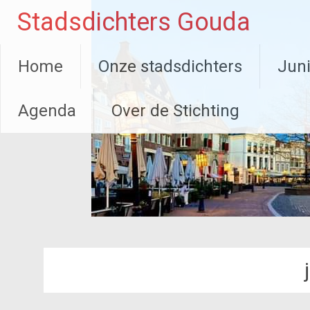
Ga
Stadsdichters Gouda
naar
de
inhoud
Home
Onze stadsdichters
Juni
Agenda
Over de Stichting