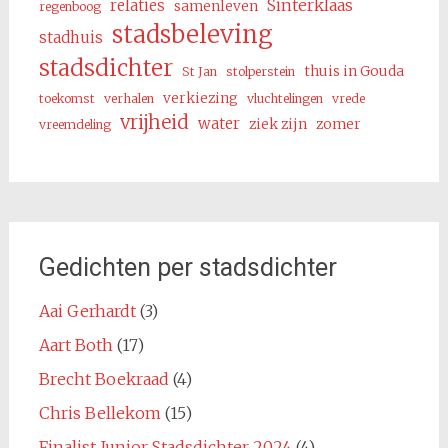
Sinterklaas
relaties
samenleven
regenboog
stadsbeleving
stadhuis
stadsdichter
thuis in Gouda
St Jan
stolperstein
verkiezing
toekomst
verhalen
vluchtelingen
vrede
vrijheid
water
ziek zijn
zomer
vreemdeling
Gedichten per stadsdichter
Aai Gerhardt
(3)
Aart Both
(17)
Brecht Boekraad
(4)
Chris Bellekom
(15)
Finalist Junior Stadsdichter 2024
(4)