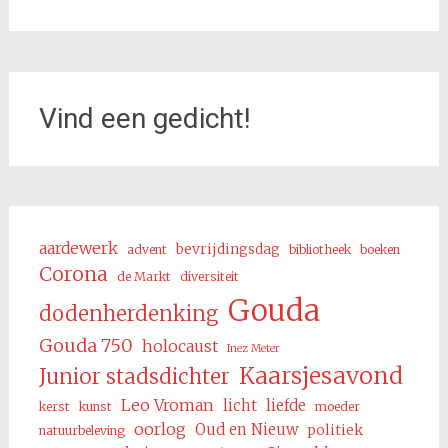
Vind een gedicht!
aardewerk
bevrijdingsdag
advent
bibliotheek
boeken
Corona
de Markt
diversiteit
Gouda
dodenherdenking
Gouda 750
holocaust
Inez Meter
Kaarsjesavond
Junior stadsdichter
Leo Vroman
licht
liefde
kerst
kunst
moeder
oorlog
Oud en Nieuw
politiek
natuurbeleving