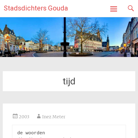
Ga
Stadsdichters Gouda
naar
de
inhoud
tijd
2003
Inez Meter
de woorden
