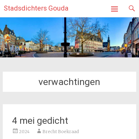
Ga
Stadsdichters Gouda
naar
de
inhoud
verwachtingen
4 mei gedicht
2024
Brecht Boekraad