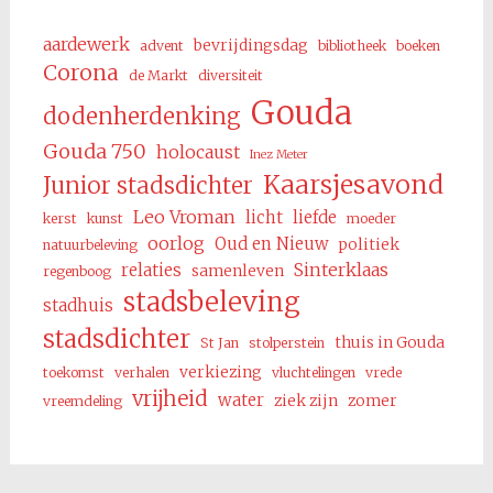
aardewerk
bevrijdingsdag
advent
bibliotheek
boeken
Corona
de Markt
diversiteit
Gouda
dodenherdenking
Gouda 750
holocaust
Inez Meter
Kaarsjesavond
Junior stadsdichter
Leo Vroman
licht
liefde
kerst
kunst
moeder
oorlog
Oud en Nieuw
politiek
natuurbeleving
Sinterklaas
relaties
samenleven
regenboog
stadsbeleving
stadhuis
stadsdichter
thuis in Gouda
St Jan
stolperstein
verkiezing
toekomst
verhalen
vluchtelingen
vrede
vrijheid
water
ziek zijn
zomer
vreemdeling