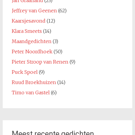
Jan Graafland
(23)
Jeffrey van Geenen
(62)
Kaarsjesavond
(12)
Klara Smeets
(14)
Maandgedichten
(3)
Peter Noordhoek
(50)
Pieter Stroop van Renen
(9)
Puck Spoel
(9)
Ruud Broekhuizen
(14)
Timo van Gastel
(6)
Meest recente gedichten