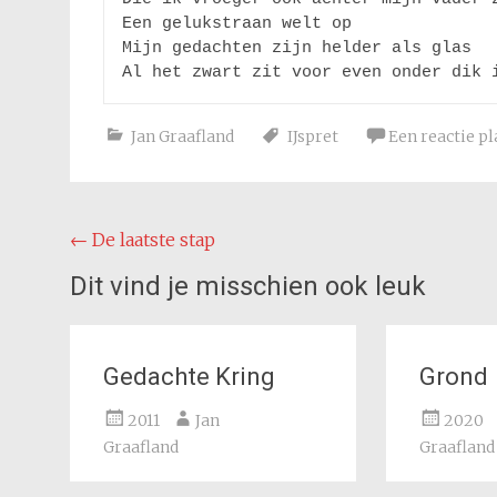
Een gelukstraan welt op

Mijn gedachten zijn helder als glas

Al het zwart zit voor even onder dik 
Jan Graafland
IJspret
Een reactie p
Bericht
←
De laatste stap
navigatie
Dit vind je misschien ook leuk
Gedachte Kring
Grond
2011
Jan
2020
Graafland
Graafland