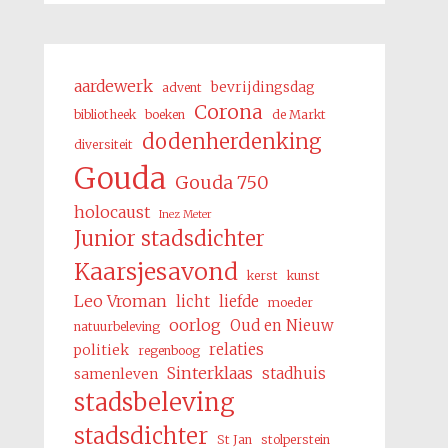
aardewerk
bevrijdingsdag
advent
Corona
bibliotheek
boeken
de Markt
dodenherdenking
diversiteit
Gouda
Gouda 750
holocaust
Inez Meter
Junior stadsdichter
Kaarsjesavond
kerst
kunst
Leo Vroman
licht
liefde
moeder
oorlog
Oud en Nieuw
natuurbeleving
relaties
politiek
regenboog
Sinterklaas
stadhuis
samenleven
stadsbeleving
stadsdichter
St Jan
stolperstein