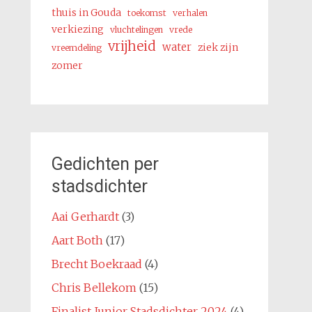
thuis in Gouda
toekomst
verhalen
verkiezing
vluchtelingen
vrede
vrijheid
water
ziek zijn
vreemdeling
zomer
Gedichten per
stadsdichter
Aai Gerhardt
(3)
Aart Both
(17)
Brecht Boekraad
(4)
Chris Bellekom
(15)
Finalist Junior Stadsdichter 2024
(4)