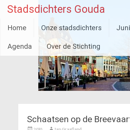
Ga
Stadsdichters Gouda
naar
de
inhoud
Home
Onze stadsdichters
Juni
Agenda
Over de Stichting
Schaatsen op de Breevaar
2010
Jan Graafland