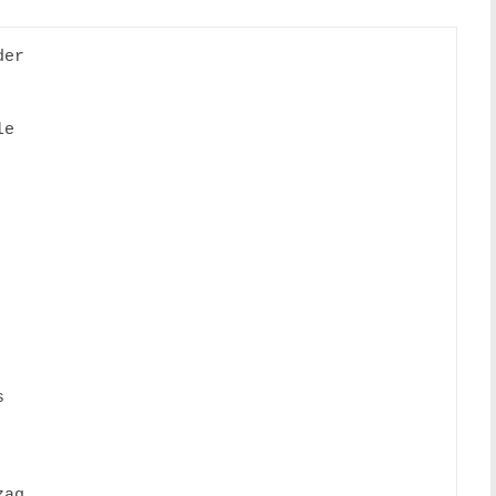
er

e



ag
