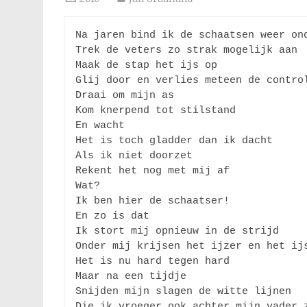
Na jaren bind ik de schaatsen weer ond
Trek de veters zo strak mogelijk aan

Maak de stap het ijs op

Glij door en verlies meteen de control
Draai om mijn as

Kom knerpend tot stilstand

En wacht

Het is toch gladder dan ik dacht

Als ik niet doorzet

Rekent het nog met mij af

Wat?

Ik ben hier de schaatser!

En zo is dat

Ik stort mij opnieuw in de strijd

Onder mij krijsen het ijzer en het ijs
Het is nu hard tegen hard

Maar na een tijdje

Snijden mijn slagen de witte lijnen

Die ik vroeger ook achter mijn vader z