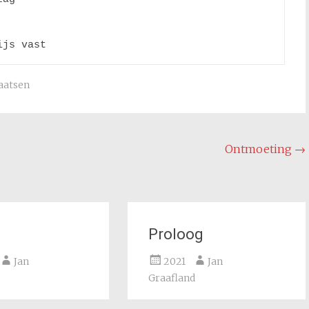
ijs vast
laatsen
Ontmoeting
→
Proloog
Jan
2021
Jan
Graafland