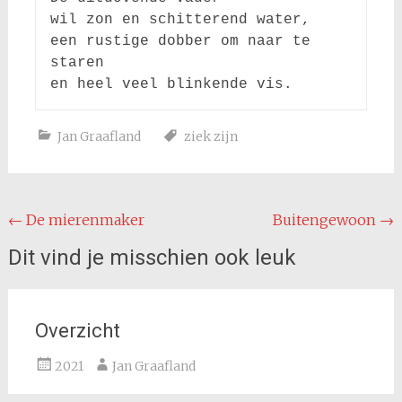
wil zon en schitterend water,

een rustige dobber om naar te 
staren

Jan Graafland
ziek zijn
Bericht
←
De mierenmaker
Buitengewoon
→
navigatie
Dit vind je misschien ook leuk
Overzicht
2021
Jan Graafland