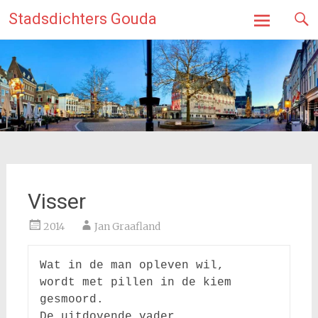
Ga
Stadsdichters Gouda
naar
de
inhoud
Visser
2014
Jan Graafland
Wat in de man opleven wil,

wordt met pillen in de kiem 
gesmoord.

De uitdovende vader
