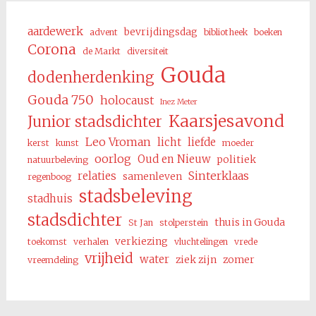
aardewerk
bevrijdingsdag
advent
bibliotheek
boeken
Corona
de Markt
diversiteit
Gouda
dodenherdenking
Gouda 750
holocaust
Inez Meter
Kaarsjesavond
Junior stadsdichter
Leo Vroman
licht
liefde
kerst
kunst
moeder
oorlog
Oud en Nieuw
politiek
natuurbeleving
Sinterklaas
relaties
samenleven
regenboog
stadsbeleving
stadhuis
stadsdichter
thuis in Gouda
St Jan
stolperstein
verkiezing
toekomst
verhalen
vluchtelingen
vrede
vrijheid
water
ziek zijn
zomer
vreemdeling