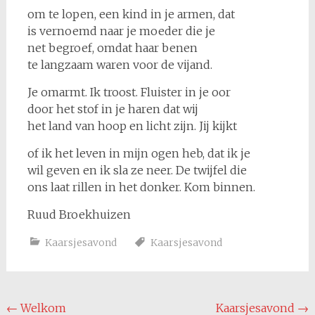
om te lopen, een kind in je armen, dat
is vernoemd naar je moeder die je
net begroef, omdat haar benen
te langzaam waren voor de vijand.
Je omarmt. Ik troost. Fluister in je oor
door het stof in je haren dat wij
het land van hoop en licht zijn. Jij kijkt
of ik het leven in mijn ogen heb, dat ik je
wil geven en ik sla ze neer. De twijfel die
ons laat rillen in het donker. Kom binnen.
Ruud Broekhuizen
Kaarsjesavond
Kaarsjesavond
Bericht
←
Welkom
Kaarsjesavond
→