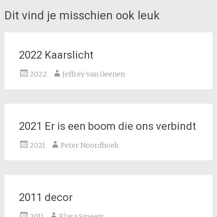
navigatie
Dit vind je misschien ook leuk
2022 Kaarslicht
2022
Jeffrey van Geenen
2021 Er is een boom die ons verbindt
2021
Peter Noordhoek
2011 decor
2011
Klara Smeets