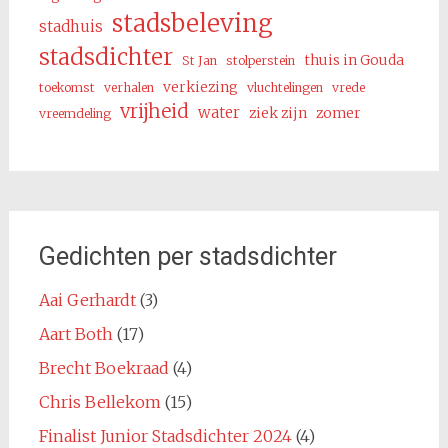
stadsbeleving
stadhuis
stadsdichter
thuis in Gouda
St Jan
stolperstein
verkiezing
toekomst
verhalen
vluchtelingen
vrede
vrijheid
water
ziek zijn
zomer
vreemdeling
Gedichten per stadsdichter
Aai Gerhardt
(3)
Aart Both
(17)
Brecht Boekraad
(4)
Chris Bellekom
(15)
Finalist Junior Stadsdichter 2024
(4)