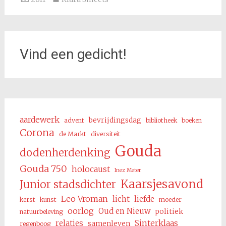
Vind een gedicht!
aardewerk
bevrijdingsdag
advent
bibliotheek
boeken
Corona
de Markt
diversiteit
Gouda
dodenherdenking
Gouda 750
holocaust
Inez Meter
Kaarsjesavond
Junior stadsdichter
Leo Vroman
licht
liefde
kerst
kunst
moeder
oorlog
Oud en Nieuw
politiek
natuurbeleving
Sinterklaas
relaties
samenleven
regenboog