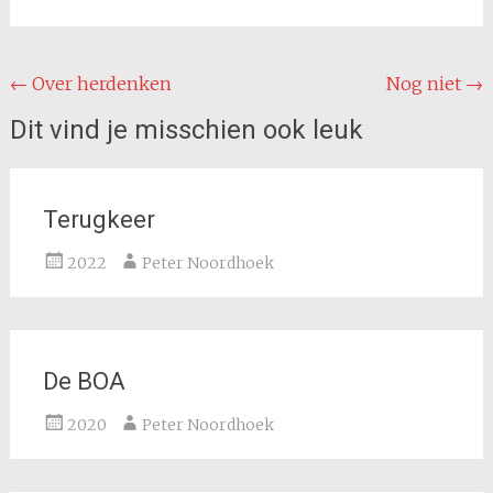
Bericht
←
Over herdenken
Nog niet
→
navigatie
Dit vind je misschien ook leuk
Terugkeer
2022
Peter Noordhoek
De BOA
2020
Peter Noordhoek