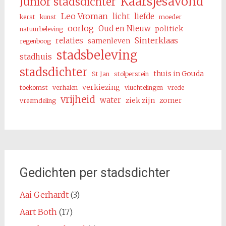
Kaarsjesavond
Junior stadsdichter
Leo Vroman
licht
liefde
kerst
kunst
moeder
oorlog
Oud en Nieuw
politiek
natuurbeleving
Sinterklaas
relaties
samenleven
regenboog
stadsbeleving
stadhuis
stadsdichter
thuis in Gouda
St Jan
stolperstein
verkiezing
toekomst
verhalen
vluchtelingen
vrede
vrijheid
water
ziek zijn
zomer
vreemdeling
Gedichten per stadsdichter
Aai Gerhardt
(3)
Aart Both
(17)