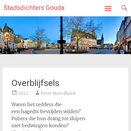
Ga
Stadsdichters Gouda
naar
de
inhoud
Overblijfsels
2022
Peter Noordhoek
Waren het redders die
een hagedis bevrijden wilden?
Pubers die hun drang tot slopen
niet bedwingen konden?