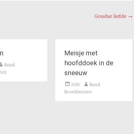
Goudse liefde
→
m
Meisje met
hoofddoek in de
Ruud
sneeuw
zen
2015
Ruud
Broekhuizen