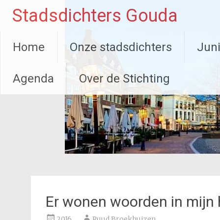
Ga
Stadsdichters Gouda
naar
de
inhoud
Home
Onze stadsdichters
Juni
Agenda
Over de Stichting
Er wonen woorden in mijn
2016
Ruud Broekhuizen