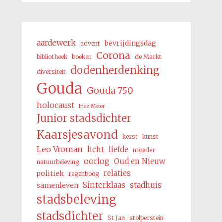
aardewerk
bevrijdingsdag
advent
Corona
bibliotheek
boeken
de Markt
dodenherdenking
diversiteit
Gouda
Gouda 750
holocaust
Inez Meter
Junior stadsdichter
Kaarsjesavond
kerst
kunst
Leo Vroman
licht
liefde
moeder
oorlog
Oud en Nieuw
natuurbeleving
relaties
politiek
regenboog
Sinterklaas
stadhuis
samenleven
stadsbeleving
stadsdichter
St Jan
stolperstein