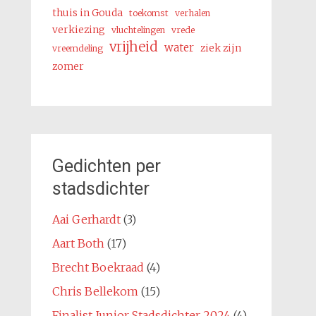
thuis in Gouda
toekomst
verhalen
verkiezing
vluchtelingen
vrede
vrijheid
water
ziek zijn
vreemdeling
zomer
Gedichten per
stadsdichter
Aai Gerhardt
(3)
Aart Both
(17)
Brecht Boekraad
(4)
Chris Bellekom
(15)
Finalist Junior Stadsdichter 2024
(4)