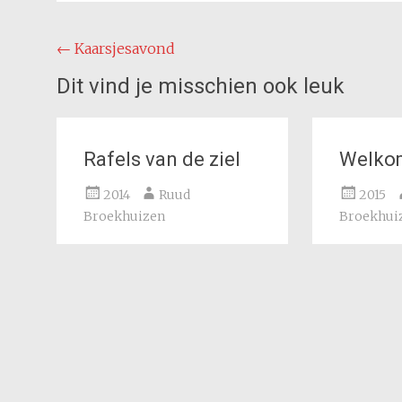
Bericht
←
Kaarsjesavond
navigatie
Dit vind je misschien ook leuk
Rafels van de ziel
Welko
2014
Ruud
2015
Broekhuizen
Broekhui