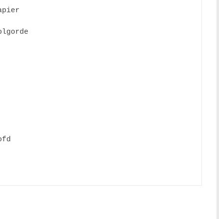
pier 

lgorde 

fd
