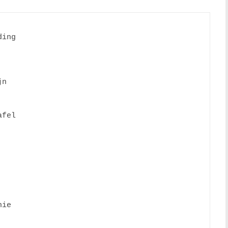
ing 

n 

fel 

ie 
