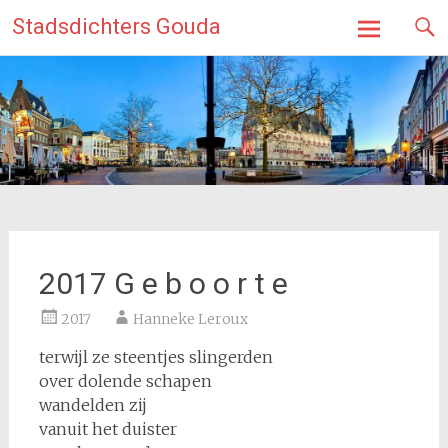
Ga
Stadsdichters Gouda
naar
de
inhoud
2017 G e b o o r t e
2017
Hanneke Leroux
terwijl ze steentjes slingerden
over dolende schapen
wandelden zij
vanuit het duister