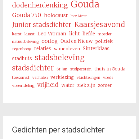
Gouda
dodenherdenking
Gouda 750
holocaust
Inez Meter
Kaarsjesavond
Junior stadsdichter
Leo Vroman
licht
liefde
kerst
kunst
moeder
oorlog
Oud en Nieuw
politiek
natuurbeleving
Sinterklaas
relaties
samenleven
regenboog
stadsbeleving
stadhuis
stadsdichter
thuis in Gouda
St Jan
stolperstein
verkiezing
toekomst
verhalen
vluchtelingen
vrede
vrijheid
water
ziek zijn
zomer
vreemdeling
Gedichten per stadsdichter